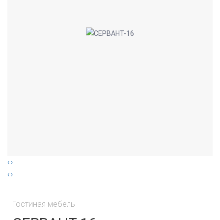
‹
›
‹
›
Гостиная мебель