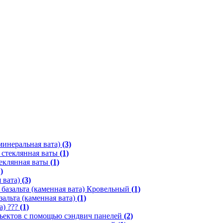
минеральная вата)
(3)
 стеклянная ваты
(1)
еклянная ваты
(1)
)
 вата)
(3)
базальта (каменная вата) Кровельный
(1)
альта (каменная вата)
(1)
а) ???
(1)
ъектов с помощью сэндвич панелей
(2)