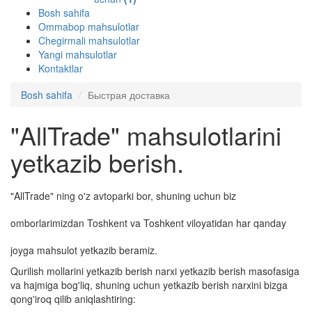
Bosh sahifa
Ommabop mahsulotlar
Chegirmali mahsulotlar
Yangi mahsulotlar
Kontaktlar
Bosh sahifa
Быстрая доставка
"AllTrade" mahsulotlarini
yetkazib berish.
"AllTrade" ning o'z avtoparki bor, shuning uchun biz
omborlarimizdan Toshkent va Toshkent viloyatidan har qanday
joyga mahsulot yetkazib beramiz.
Qurilish mollarini yetkazib berish narxi yetkazib berish masofasiga
va hajmiga bog'liq, shuning uchun yetkazib berish narxini bizga
qong'iroq qilib aniqlashtiring: