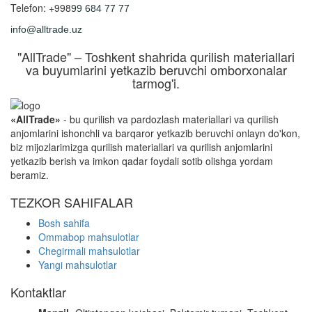
Telefon: +998
99 684 77 77
info@alltrade.uz
"AllTrade" – Toshkent shahrida qurilish materiallari
va buyumlarini yetkazib beruvchi omborxonalar
tarmog'i.
«AllTrade»
- bu qurilish va pardozlash materiallari va qurilish
anjomlarini ishonchli va barqaror yetkazib beruvchi onlayn do'kon,
biz mijozlarimizga qurilish materiallari va qurilish anjomlarini
yetkazib berish va imkon qadar foydali sotib olishga yordam
beramiz.
TEZKOR SAHIFALAR
Bosh sahifa
Ommabop mahsulotlar
Chegirmali mahsulotlar
Yangi mahsulotlar
Kontaktlar