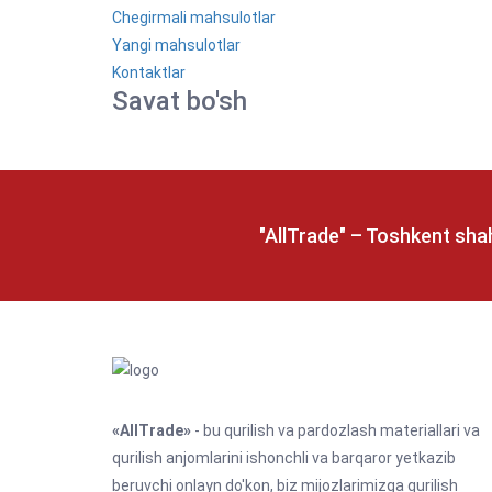
Chegirmali mahsulotlar
Yangi mahsulotlar
Kontaktlar
Savat bo'sh
"AllTrade" – Toshkent shah
«AllTrade»
- bu qurilish va pardozlash materiallari va
qurilish anjomlarini ishonchli va barqaror yetkazib
beruvchi onlayn do'kon, biz mijozlarimizga qurilish