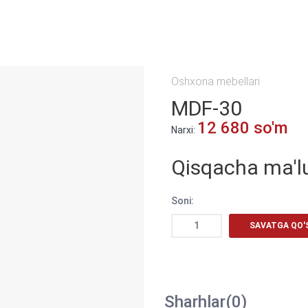
Oshxona mebellari
MDF-30
12 680 so'm
Narxi:
Qisqacha ma'l
Soni:
SAVATGA QO'
Sharhlar(0)