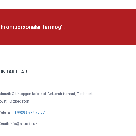
vchi omborxonalar tarmog'i.
ONTAKTLAR
Manzil:
Oltintopgan ko‘chasi, Bektemir tumani, Toshkent
loyati, O‘zbekiston
Telefon:
+99899 684-77-77
,
Email:
info@alltrade.uz