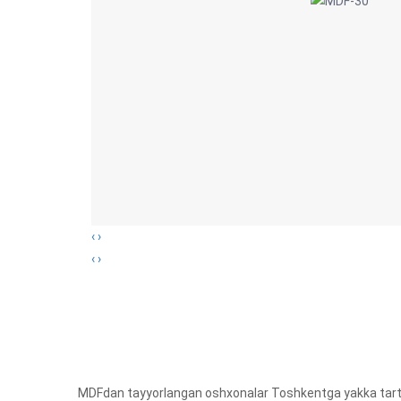
‹
›
‹
›
MDFdan tayyorlangan oshxonalar Toshkentga yakka tartibd