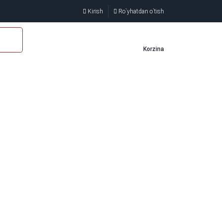
Kirish
Ro`yhatdan o`tish
Korzina