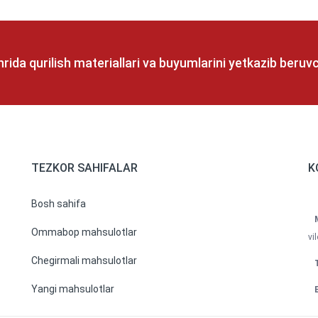
rida qurilish materiallari va buyumlarini yetkazib beru
TEZKOR SAHIFALAR
K
Bosh sahifa
Ommabop mahsulotlar
vi
Chegirmali mahsulotlar
Yangi mahsulotlar