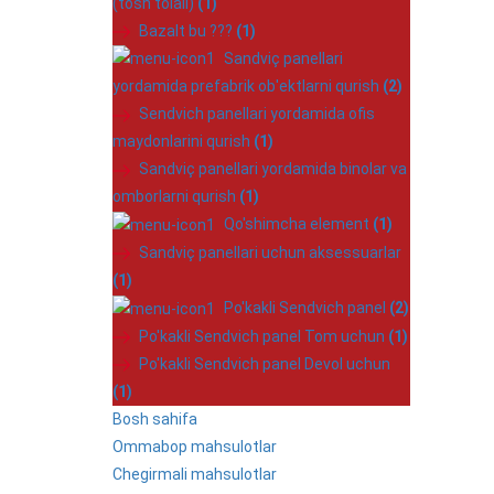
(tosh tolali)
(1)
Bazalt bu ???
(1)
Sandviç panellari
yordamida prefabrik ob'ektlarni qurish
(2)
Sendvich panellari yordamida ofis
maydonlarini qurish
(1)
Sandviç panellari yordamida binolar va
omborlarni qurish
(1)
Qo'shimcha element
(1)
Sandviç panellari uchun aksessuarlar
(1)
Po'kakli Sendvich panel
(2)
Po'kakli Sendvich panel Tom uchun
(1)
Po'kakli Sendvich panel Devol uchun
(1)
Bosh sahifa
Ommabop mahsulotlar
Chegirmali mahsulotlar