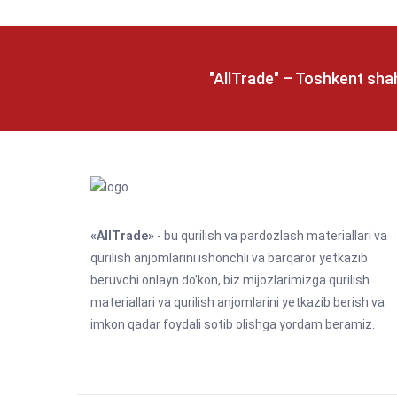
"AllTrade" – Toshkent shah
«AllTrade»
- bu qurilish va pardozlash materiallari va
qurilish anjomlarini ishonchli va barqaror yetkazib
beruvchi onlayn do'kon, biz mijozlarimizga qurilish
materiallari va qurilish anjomlarini yetkazib berish va
imkon qadar foydali sotib olishga yordam beramiz.