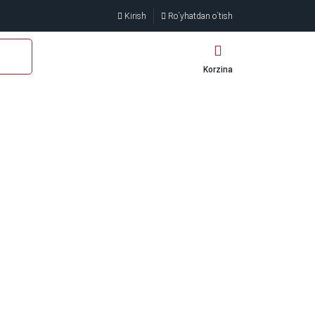
Kirish
Ro`yhatdan o`tish
Korzina