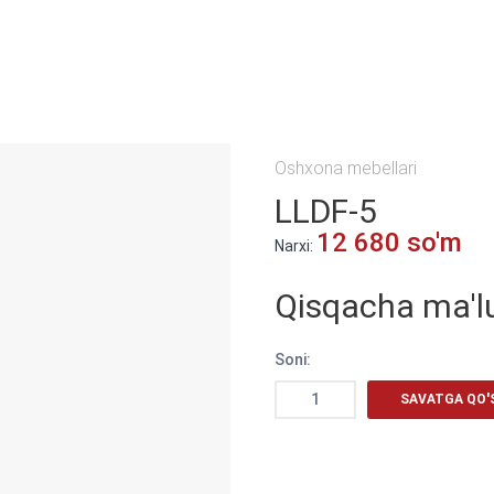
Oshxona mebellari
LLDF-5
12 680 so'm
Narxi:
Qisqacha ma'l
Soni:
SAVATGA QO'