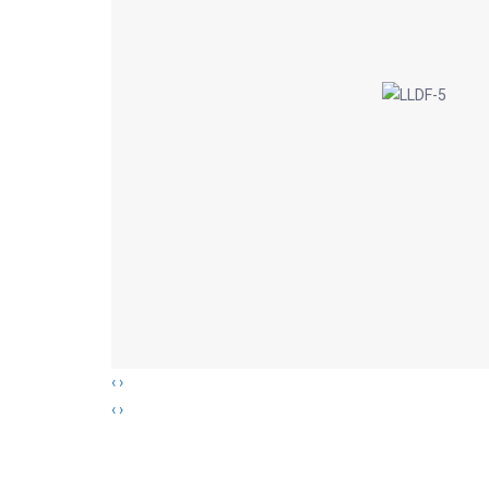
‹
›
‹
›