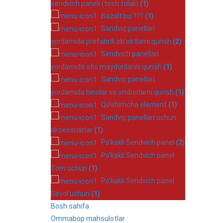
sendvich paneli (tosh tolali)
(1)
Bazalt bu ???
(1)
Sandviç panellari
yordamida prefabrik ob'ektlarni qurish
(2)
Sendvich panellari
yordamida ofis maydonlarini qurish
(1)
Sandviç panellari
yordamida binolar va omborlarni qurish
(1)
Qo'shimcha element
(1)
Sandviç panellari uchun
aksessuarlar
(1)
Po'kakli Sendvich panel
(2)
Po'kakli Sendvich panel
Tom uchun
(1)
Po'kakli Sendvich panel
Devol uchun
(1)
Bosh sahifa
Ommabop mahsulotlar